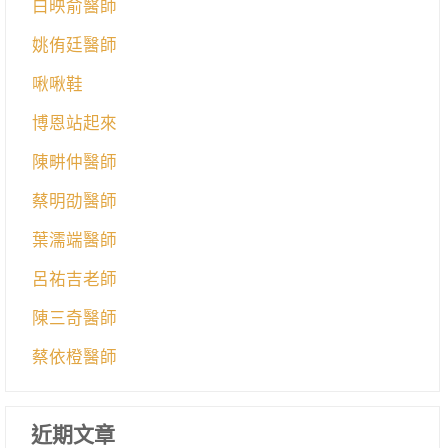
白映俞醫師
姚侑廷醫師
啾啾鞋
博恩站起來
陳畊仲醫師
蔡明劭醫師
葉濡端醫師
呂祐吉老師
陳三奇醫師
蔡依橙醫師
近期文章