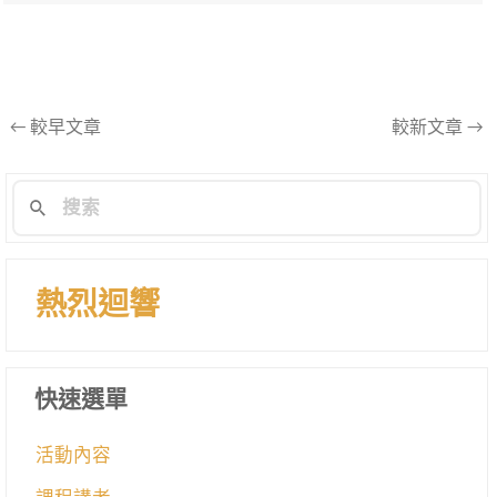
文
←
較早文章
較新文章
→
章
導
航
列
熱烈迴響
快速選單
活動內容