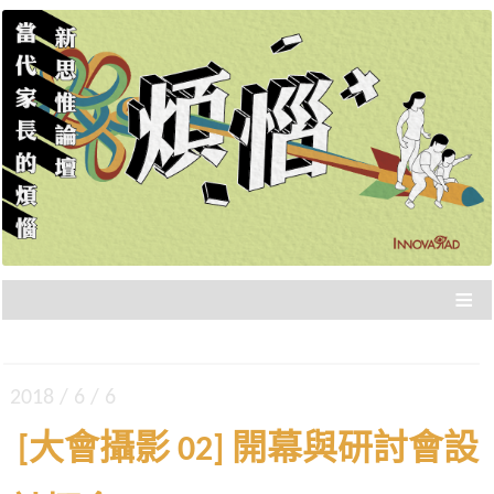
新思惟策展，品質保證，不浪費你的時間，直接
新思惟論壇：當代家長的
分享重點。年度大課，報名從速！
煩惱
≡
2018 / 6 / 6
[大會攝影 02] 開幕與研討會設