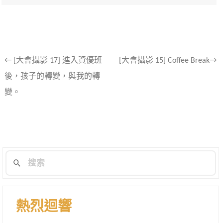
文
←
[大會攝影 17] 進入資優班
[大會攝影 15] Coffee Break→
後，孩子的轉變，與我的轉
章
變。
導
航
列
熱烈迴響