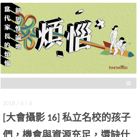
新思惟策展，品質保證，不浪費你的時間，直接
新思惟論壇：當代家長的
分享重點。年度大課，報名從速！
煩惱
≡
2018 / 6 / 6
[大會攝影 16] 私立名校的孩子
們，機會與資源充足，還缺什