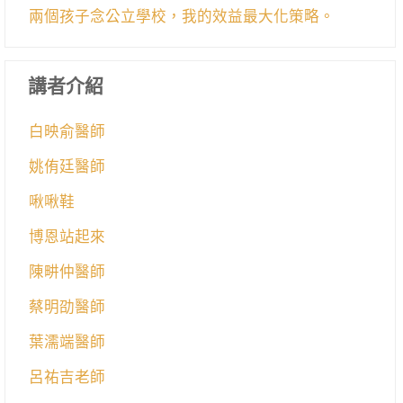
兩個孩子念公立學校，我的效益最大化策略。
講者介紹
白映俞醫師
姚侑廷醫師
啾啾鞋
博恩站起來
陳畊仲醫師
蔡明劭醫師
葉濡端醫師
呂祐吉老師