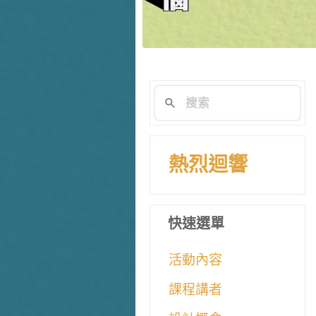
熱烈迴響
快速選單
活動內容
課程講者