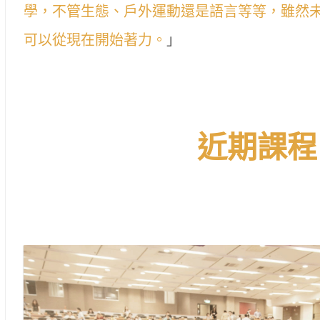
學，不管生態、戶外運動還是語言等等，雖然
可以從現在開始著力。
」
近期課程