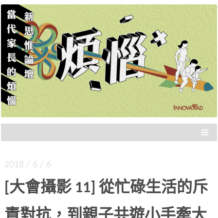
新思惟策展，品質保證，不浪費你的時間，直接
新思惟論壇：當代家長的
分享重點。年度大課，報名從速！
煩惱
≡
2018 / 6 / 6
[大會攝影 11] 從忙碌生活的斥
責對抗，到親子共遊小手牽大