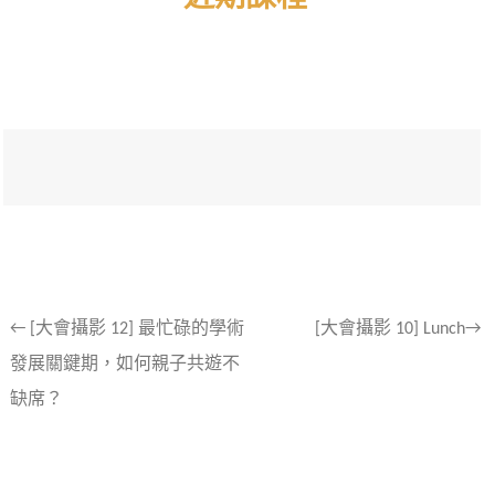
文
←
[大會攝影 12] 最忙碌的學術
[大會攝影 10] Lunch→
發展關鍵期，如何親子共遊不
章
缺席？
導
航
列