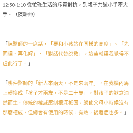
12:50-1:10 從忙碌生活的斥責對抗，到親子共遊小手牽大
手。（陳畊仲）
「
陳醫師的一席話，「要和小孩站在同樣的高度」、「先
同理、再化解」、「對話代替說教」，這些就讓我覺得不
虛此行了。
」
「
畊仲醫師的「新人來兩天，不是來兩年」，在我腦內馬
上轉換成「孩子才兩歲，不是二十歲」，對孩子的歉意油
然而生。傳統的權威壓制根深柢固，縱使父母小時候沒有
那麼權威，但總會有使用的時候，有效，後遺症也多。
」