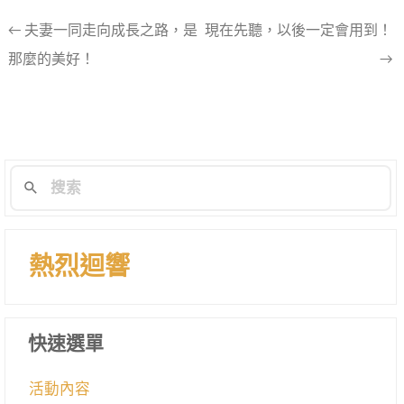
文
←
夫妻一同走向成長之路，是
現在先聽，以後一定會用到！
那麼的美好！
→
章
導
航
列
熱烈迴響
快速選單
活動內容