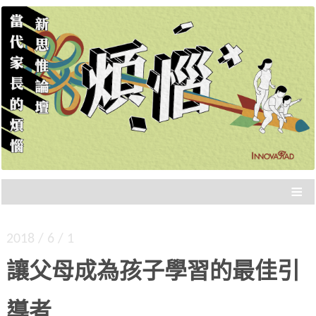
新思惟策展，品質保證，不浪費你的時間，直接
新思惟論壇：當代家長的
分享重點。年度大課，報名從速！
煩惱
≡
2018 / 6 / 1
讓父母成為孩子學習的最佳引
導者