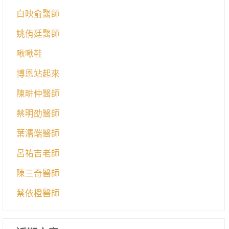
白映俞醫師
姚侑廷醫師
啾啾鞋
博恩站起來
陳畊仲醫師
蔡明劭醫師
葉濡端醫師
呂祐吉老師
陳三奇醫師
蔡依橙醫師