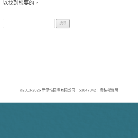
以找到您要的。
搜
尋
關
於
：
©2013-2026 新思惟國際有限公司
｜
53847842
｜
隱私權聲明