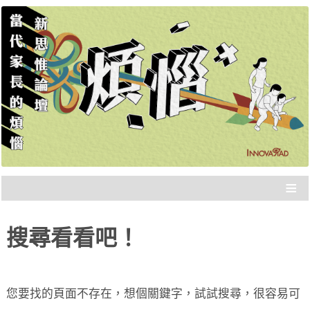
新思惟策展，品質保證，不浪費你的時間，直接
新思惟論壇：當代家長的
分享重點。年度大課，報名從速！
煩惱
≡
搜尋看看吧！
您要找的頁面不存在，想個關鍵字，試試搜尋，很容易可