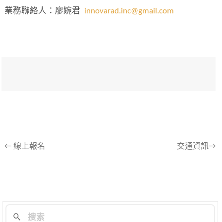
業務聯絡人：廖婉君
innovarad.inc@gmail.com
文
←
線上報名
交通資訊→
章
導
航
列