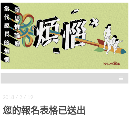
新思惟策展，品質保證，不浪費你的時間，直接
新思惟論壇：當代家長的
分享重點。年度大課，報名從速！
煩惱
≡
2018 / 2 / 19
您的報名表格已送出