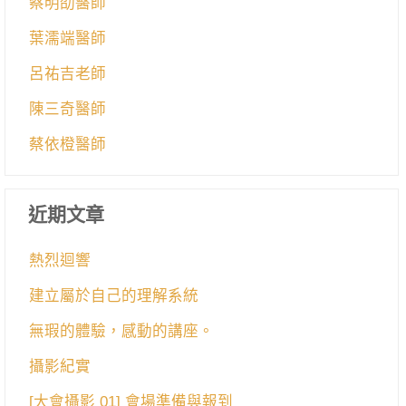
蔡明劭醫師
葉濡端醫師
呂祐吉老師
陳三奇醫師
蔡依橙醫師
近期文章
熱烈迴響
建立屬於自己的理解系統
無瑕的體驗，感動的講座。
攝影紀實
[大會攝影 01] 會場準備與報到