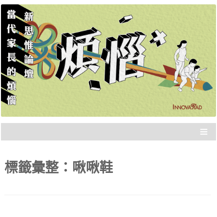
新思惟策展，品質保證，不浪費你的時間，直接
新思惟論壇：當代家長的
分享重點。年度大課，報名從速！
煩惱
≡
標籤彙整：
啾啾鞋