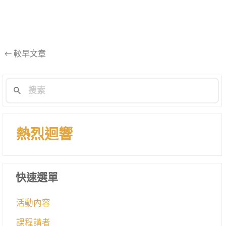
文
←
較早文章
章
導
航
列
熱烈迴響
快速選單
活動內容
課程講者